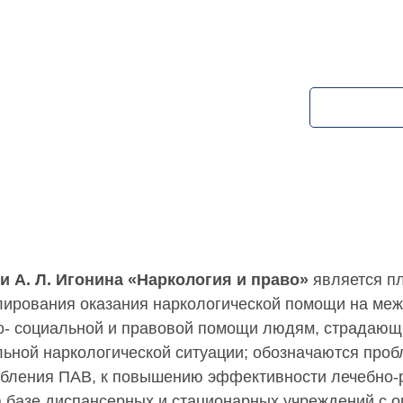
 А. Л. Игонина «Наркология и право»
является п
улирования оказания наркологической помощи на м
о- социальной и правовой помощи людям, страдающи
льной наркологической ситуации; обозначаются про
бления ПАВ, к повышению эффективности лечебно-р
 базе диспансерных и стационарных учреждений с 