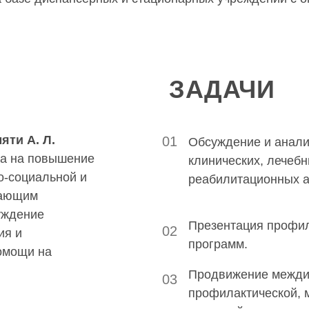
ЗАДАЧИ
яти А. Л.
01
Обсуждение и анали
а на повышение
клинических, лечебн
о-социальной и
реабилитационных а
дающим
уждение
Презентация профил
02
ия и
программ.
омощи на
Продвижение междис
03
профилактической, 