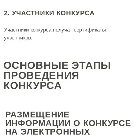
info@mental-health-russia.ru
pazyna@mental-health-russia.ru
+7(495) 640-16-37