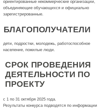
квалификации специалист получает удостоверение о
повышении квалификации, обучающиеся –
сертификат, подтверждающий прохождение курса,
который будет заменен на удостоверение о
повышении квалификации после завершения
обучения в вузе). Успешные медицинские и
немедицинские практики будут опубликованы в
специальном информационном выпуске Союза
охраны психического здоровья и рекомендованы к
использованию в регионах.
3. УЧАСТНИКИ КОНКУРСА
Участники конкурса получат сертификаты
участников.
ДЛЯ ОБУЧАЮЩИХСЯ
В ЗАРУБЕЖНЫХ ВУЗАХ
1. ПОБЕДИТЕЛИ И