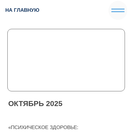
НА ГЛАВНУЮ
ОКТЯБРЬ 2025
«ПСИХИЧЕСКОЕ ЗДОРОВЬЕ:
СОВРЕМЕННЫЕ ТЕНДЕНЦИИ И ПЕРСПЕКТИВЫ»
IV МЕЖДУНАРОДНЫЙ КОНКУРС
СОЦИАЛЬНЫХ ПРОЕКТОВ
«ОКТЯБРЬ-МЕСЯЦ ОХРАНЫ
ПСИХИЧЕСКОГО ЗДОРОВЬЯ»