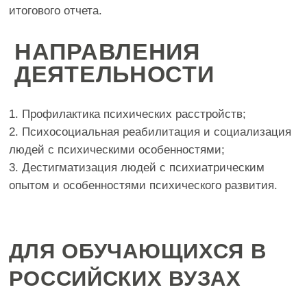
ЛАУРЕАТЫ КОНКУРСА
Победители и лауреаты конкурса получат дипломы,
благодарственные письма для научных
руководителей, а также бесплатный допуск к
прохождению онлайн учебных курсов по повышению
квалификации на базе Научно-образовательного
центра современных медицинских технологий:
https://rosmededucation.ru/about_center
(После
успешного завершения курса повышения
квалификации специалист получает удостоверение о
повышении квалификации, обучающиеся –
сертификат, подтверждающий прохождение курса,
который будет заменен на удостоверение о
повышении квалификации после завершения
обучения в вузе). Успешные медицинские и
немедицинские практики будут опубликованы в
специальном информационном выпуске Союза
охраны психического здоровья и рекомендованы к
использованию в регионах.
2. УЧАСТНИКИ КОНКУРСА