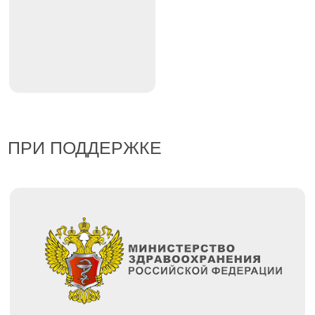
Подготовку инновационных медицинских и
немедицинских технологий в сфере профилактики
психических расстройств и повышения качества
жизни людей с психическими особенностями.
УСЛОВИЯ КОНКУРСА
К УЧАСТИЮ
ПРИГЛАШАЮТСЯ
К участию приглашаются: обучающиеся в
медицинских и немедицинских вузах России,
Республики Беларусь, Республики Казахстан,
Кыргызской Республики; Республики Узбекистан на
разных этапах образовательного процесса
(специалитет, магистратура, ординатура,
аспирантура), а также социально
ориентированные некоммерческие организации,
объединяющие обучающихся и официально
зарегистрированные.