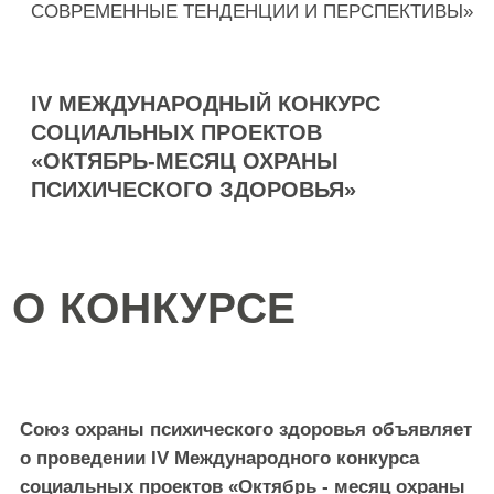
О КОНКУРСЕ
Союз охраны психического здоровья объявляет
о проведении IV Международного конкурса
социальных проектов «Октябрь - месяц охраны
психического здоровья», посвященного
Всемирному
дню психического здоровья.
10 октября стало особой датой для тех, кто работает
в сфере охраны психического здоровья. В этот день
ежегодно с 1992 года отмечается Всемирный день
психического здоровья по инициативе Всемирной
Федерации психического здоровья, которая
поддержана Всемирной организации
здравоохранения (ВОЗ), с целью привлечения
внимания специалистов и общества к проблемам
психического здоровья.