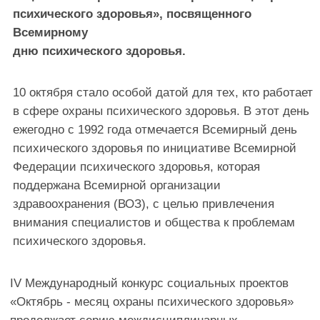
IV Международный конкурс социальных проектов
«Октябрь - месяц охраны психического здоровья»
продолжает серию междисциплинарных
мероприятий Международной научно-
образовательной программы для обучающихся по
медицинским и немедицинским специальностям на
разных этапах образовательного процесса
(специалитет, бакалавриат, магистратура,
ординатура, аспирантура), включающего вопросы
охраны психического здоровья, «Психическое
здоровье: современные тенденции и перспективы»:
https://conf.mental-health-russia.ru/
ОРГАНИЗАТОРЫ