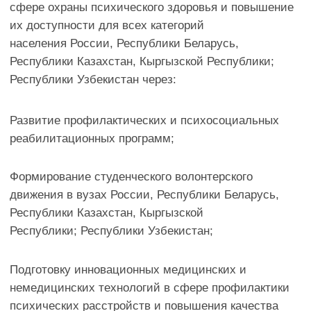
опытом и особенностями психического развития.
ДЛЯ ОБУЧАЮЩИХСЯ В
РОССИЙСКИХ ВУЗАХ
1. ПОБЕДИТЕЛИ КОНКУРСА
Лучшие социальные проекты российских вузов будут
поддержаны малыми грантами, дипломами,
благодарственными письмами для научных
руководителей, а также наборами книг из серии
«Психология и психиатрия» Союза охраны
психического здоровья (издательство «Городец»:
https://gorodets.ru/page/s-sopz
). Победители конкурса
получат бесплатный допуск к прохождению онлайн
учебных курсов по повышению квалификации на
базе Научно-образовательного центра современных
медицинских технологий:
https://rosmededucation.ru/about_center
(После
успешного завершения курса повышения
квалификации специалист получает удостоверение о
повышении квалификации, обучающиеся –