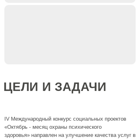
БЛАГОПОЛУЧАТЕЛИ
дети, подростки, молодежь, работоспособное
население, пожилые люди.
СРОК ПРОВЕДЕНИЯ
ДЕЯТЕЛЬНОСТИ ПО
ПРОЕКТУ
с 1 по 31 октября 2025 года.
Результаты конкурса подводятся по информации
итогового отчета.
НАПРАВЛЕНИЯ
ДЕЯТЕЛЬНОСТИ
1. Профилактика психических расстройств;
2. Психосоциальная реабилитация и социализация
людей с психическими особенностями;
3. Дестигматизация людей с психиатрическим