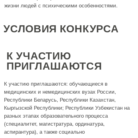
сертификат, подтверждающий прохождение курса,
который будет заменен на удостоверение о
повышении квалификации после завершения
обучения в вузе).Успешные медицинские и
немедицинские практики будут опубликованы в
специальном информационном выпуске Союза
охраны психического здоровья и рекомендованы к
использованию в регионах.
2. ЛАУРЕАТЫ КОНКУРСА
Лауреаты конкурса получат дипломы,
благодарственные письма для научных
руководителей, а также наборы книг из серии
«Психология и психиатрия» Союза охраны
психического здоровья (издательство «Городец»:
https://gorodets.ru/page/s-sopz
). Лауреаты конкурса
получат бесплатный допуск к прохождению онлайн
учебных курсов по повышению квалификации на
базе Научно-образовательного центра современных
медицинских технологий:
https://rosmededucation.ru/about_center
(После
успешного завершения курса повышения