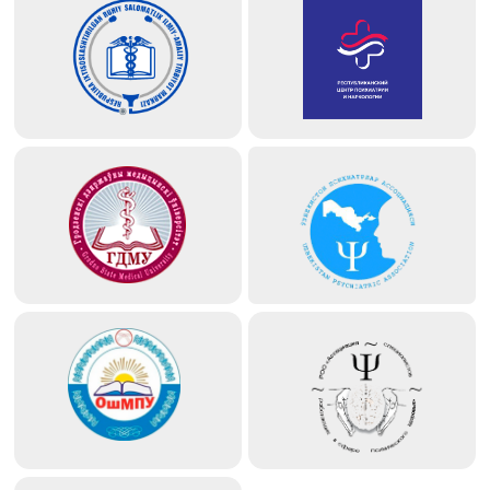
ЦЕЛИ И ЗАДАЧИ
IV Международный конкурс социальных проектов
«Октябрь - месяц охраны психического
здоровья» направлен на улучшение качества услуг в
сфере охраны психического здоровья и повышение
их доступности для всех категорий
населения России, Республики Беларусь,
Республики Казахстан, Кыргызской Республики;
Республики Узбекистан через:
Развитие профилактических и психосоциальных
реабилитационных программ;
Формирование студенческого волонтерского
движения в вузах России, Республики Беларусь,
Республики Казахстан, Кыргызской
Республики; Республики Узбекистан;